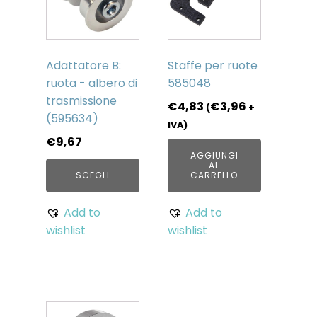
più
varianti.
Le
opzioni
Adattatore B:
Staffe per ruote
possono
ruota - albero di
585048
essere
trasmissione
€
4,83
€
3,96
(
+
scelte
(595634)
IVA)
nella
€
9,67
pagina
AGGIUNGI
del
AL
SCEGLI
CARRELLO
prodotto
Add to
Add to
wishlist
wishlist