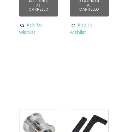
AGGIUNGI
AGGIUNGI
AL
AL
CARRELLO
CARRELLO
Add to
Add to
wishlist
wishlist
Related
products
Questo
prodotto
ha