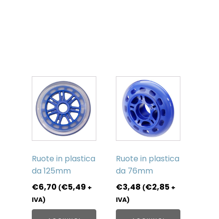
You may
also like…
Ruote in plastica
Ruote in plastica
da 125mm
da 76mm
€
6,70
€
5,49
€
3,48
€
2,85
(
+
(
+
IVA)
IVA)