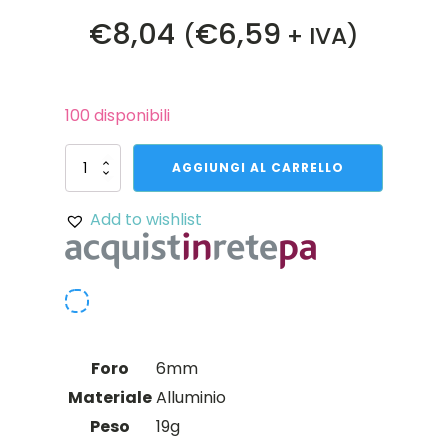
€
8,04
€
6,59
(
+ IVA)
100 disponibili
Albero
AGGIUNGI AL CARRELLO
di
supporto
Add to wishlist
ruota
da
6
mm
quantità
Foro
6mm
Materiale
Alluminio
Peso
19g