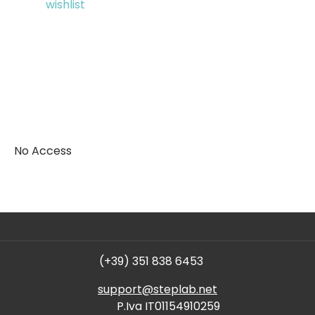
wishlist
No Access
(+39) 351 838 6453
support@steplab.net
P.Iva IT01154910259