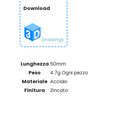
profilo
Download
in
acciaio
zincato
serie
2804
(M4
Drawings
x
0,7
mm,
lunghezza
Lunghezza
50mm
50
Peso
4.7g Ogni pezzo
mm)
-
Materiale
Acciaio
Confezione
Finitura
Zincato
da
25
You may
pezzi
quantità
also like…