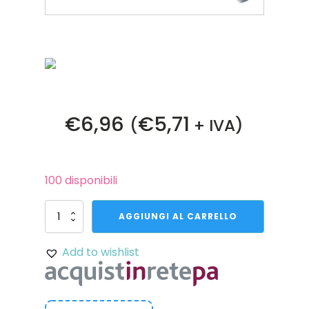
€
6,96
€
5,71
(
+ IVA)
100 disponibili
Vite
AGGIUNGI AL CARRELLO
a
testa
Add to wishlist
cilindrica
con
incasso
a
basso