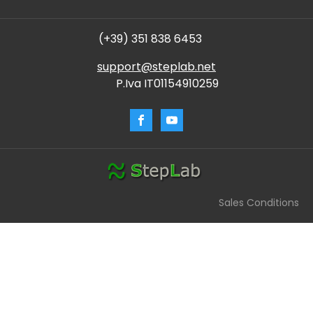
(+39) 351 838 6453
support@steplab.net
P.Iva IT01154910259
Sales Conditions
Assistente StepLab
Chiedimi quale componente ti serve