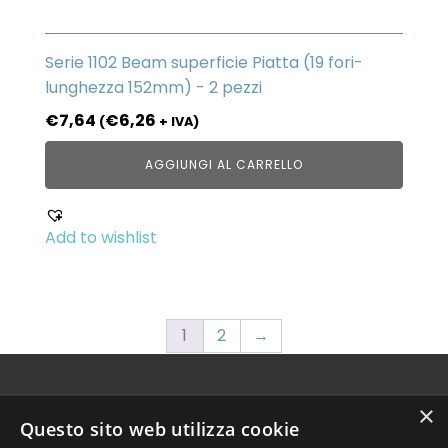
Serie 1102 Beam superficie Piatta (19 fori-
lunghezza 152mm) - 2 pezzi
€
7,64
€
6,26
(
+ IVA)
AGGIUNGI AL CARRELLO
Add to wishlist
1
2
→
×
(+39) 351 838 6453
Questo sito web utilizza cookie