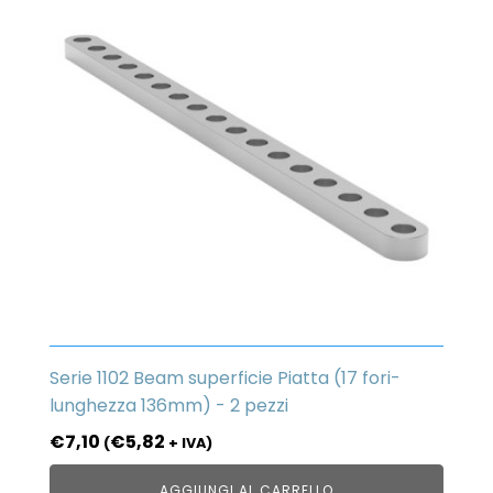
Serie 1102 Beam superficie Piatta (17 fori-
lunghezza 136mm) - 2 pezzi
€
7,10
€
5,82
(
+ IVA)
AGGIUNGI AL CARRELLO